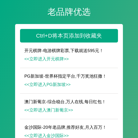
遥想公瑾当年，小乔初嫁了，雄姿英发。
羽扇纶巾，谈笑间，樯橹灰飞烟灭。
故国神游，多情应笑我，早生华发。
人生如梦，一尊还酹江月。